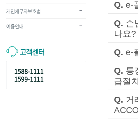
Q.
e
※ 단, 1
개인채무자보호법
A.
한시적으로
공제 가능
있습니다.
Q.
손
이용안내
근로소득이
나요?
도 불입금
A.
당행과 하
고객센터
Q.
e
우대등급은 
A.
한시적으로
습니다.
※ 본인의
Q.
통
1588-1111
① 모바일뱅
1599-1111
급절차
② 인터넷뱅
A.
번거로우시
근 대포통
Q.
거
자세한 사
ACCO
또한, 동
기하는업무
A.
네, 있습니
이에 사고
당행에서는
인과 영업
※ 참고 :