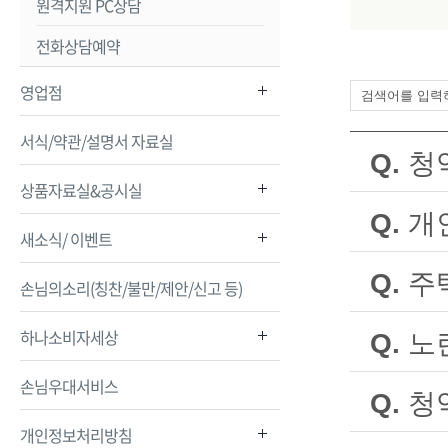
원격지원 PC상담
전화상담예약
영업점
서식/약관/설명서 자료실
Q.
청
상품자료실&공시실
A.
네~ 청약종
청약예금ㆍ
Q.
개
새소식/ 이벤트
A.
네, 개인
지신청일 
Q.
주
손님의소리(칭찬/불만/제안/신고 등)
A.
『조세특례
하나소비자세상
※ 단, 1
Q.
노
공제 가능
A.
노란우산공
손님우대서비스
동조합법 
Q.
근로소득이
청
중 300
도 불입금
개인정보처리방침
A.
조세특례제