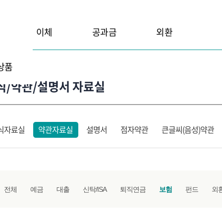
이체
공과금
외환
상품
식/약관/설명서 자료실
식자료실
약관자료실
설명서
점자약관
큰글씨(음성)약관
전체
예금
대출
신탁/ISA
퇴직연금
보험
펀드
외