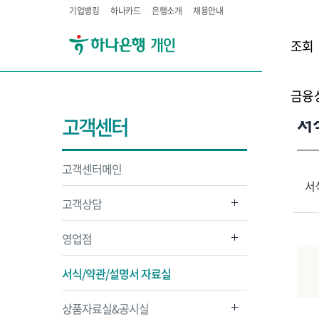
기업뱅킹
하나카드
은행소개
채용안내
조회
금융
서
고객센터
고객센터메인
서
고객상담
영업점
서식/약관/설명서 자료실
상품자료실&공시실