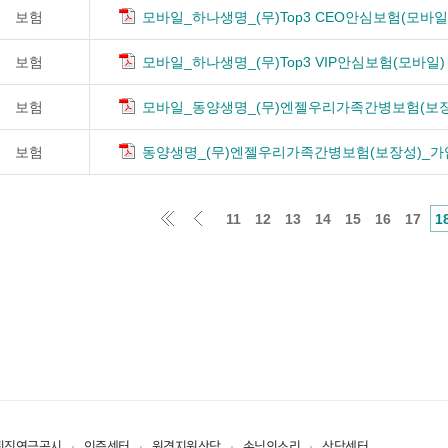
보험
모바일_하나생명_(무)Top3 CEO안심보험(모바일
보험
모바일_하나생명_(무)Top3 VIP안심보험(모바일)
보험
모바일_동양생명_(무)엔젤우리가족간병보험(보장
보험
동양생명_(무)엔젤우리가족간병보험(보장성)_
11
12
13
14
15
16
17
1
퇴직연금공시
인증센터
원격지원상담
손님의소리
상담센터