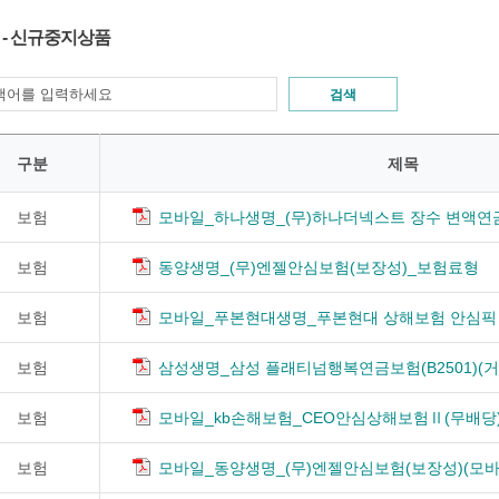
 - 신규중지상품
검색
구분
제목
보험
모바일_하나생명_(무)하나더넥스트 장수 변액연
보험
동양생명_(무)엔젤안심보험(보장성)_보험료형
보험
모바일_푸본현대생명_푸본현대 상해보험 안심픽 (무
보험
삼성생명_삼성 플래티넘행복연금보험(B2501)(거
보험
모바일_kb손해보험_CEO안심상해보험Ⅱ(무배당)(2
보험
모바일_동양생명_(무)엔젤안심보험(보장성)(모바