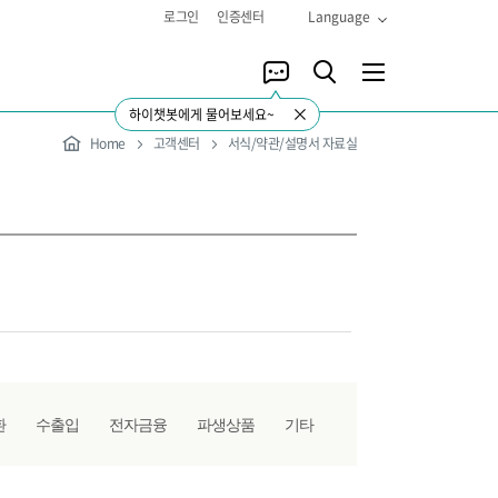
로그인
인증센터
Language
하이챗봇에게 물어보세요~
Home
고객센터
서식/약관/설명서 자료실
환
수출입
전자금융
파생상품
기타