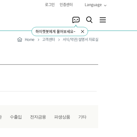
로그인
인증센터
Language
하이챗봇에게 물어보세요~
Home
고객센터
서식/약관/설명서 자료실
환
수출입
전자금융
파생상품
기타