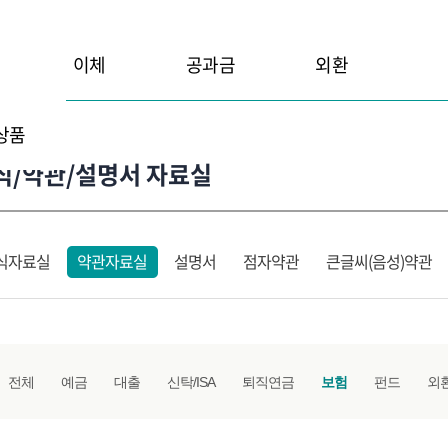
이체
공과금
외환
상품
식/약관/설명서 자료실
식자료실
약관자료실
설명서
점자약관
큰글씨(음성)약관
전체
예금
대출
신탁/ISA
퇴직연금
보험
펀드
외