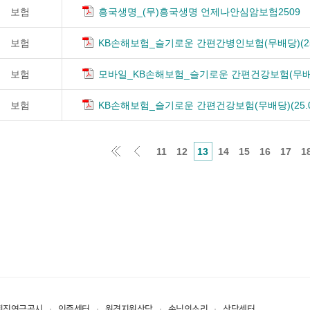
보험
흥국생명_(무)흥국생명 언제나안심암보험2509
보험
KB손해보험_슬기로운 간편간병인보험(무배당)(25.
보험
모바일_KB손해보험_슬기로운 간편건강보험(무배당)(
보험
KB손해보험_슬기로운 간편건강보험(무배당)(25.0
11
12
13
14
15
16
17
1
퇴직연금공시
인증센터
원격지원상담
손님의소리
상담센터