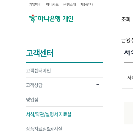
기업뱅킹
하나카드
은행소개
채용안내
조회
금융
서
고객센터
고객센터메인
서
고객상담
영업점
서식/약관/설명서 자료실
상품자료실&공시실