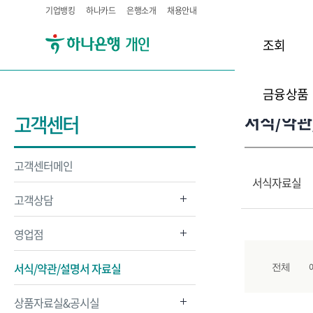
기업뱅킹
하나카드
은행소개
채용안내
조회
금융상품
서식/약관
고객센터
고객센터메인
서식자료실
고객상담
영업점
서식/약관/설명서 자료실
전체
상품자료실&공시실