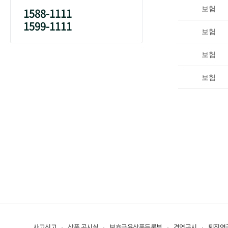
보험
1588-1111
1599-1111
보험
보험
보험
사고신고
상품 공시실
보호금융상품등록부
경영공시
퇴직연