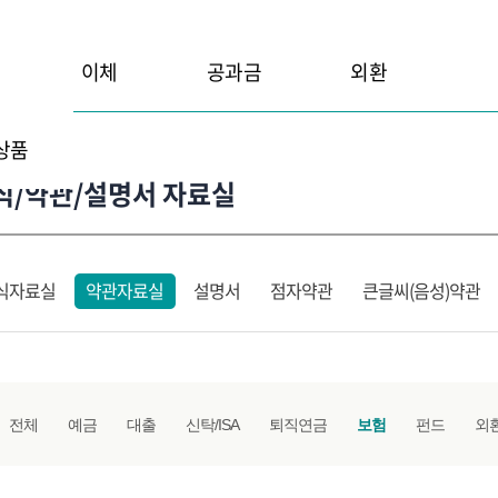
이체
공과금
외환
상품
식/약관/설명서 자료실
식자료실
약관자료실
설명서
점자약관
큰글씨(음성)약관
전체
예금
대출
신탁/ISA
퇴직연금
보험
펀드
외