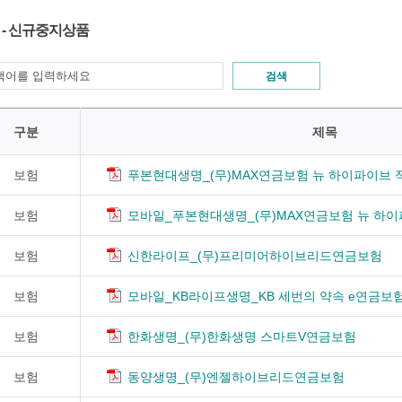
 - 신규중지상품
검색
구분
제목
보험
푸본현대생명_(무)MAX연금보험 뉴 하이파이브 적립
보험
모바일_푸본현대생명_(무)MAX연금보험 뉴 하이파
보험
신한라이프_(무)프리미어하이브리드연금보험
보험
모바일_KB라이프생명_KB 세번의 약속 e연금보
보험
한화생명_(무)한화생명 스마트V연금보험
보험
동양생명_(무)엔젤하이브리드연금보험