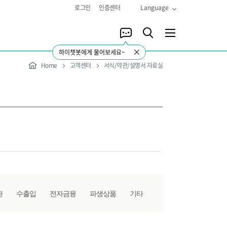
로그인
인증센터
Language
하이챗봇에게 물어보세요~
Home
고객센터
서식/약관/설명서 자료실
환
수출입
전자금융
파생상품
기타