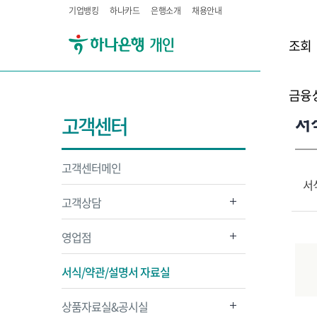
기업뱅킹
하나카드
은행소개
채용안내
조회
금융
서
고객센터
고객센터메인
서
고객상담
영업점
서식/약관/설명서 자료실
상품자료실&공시실