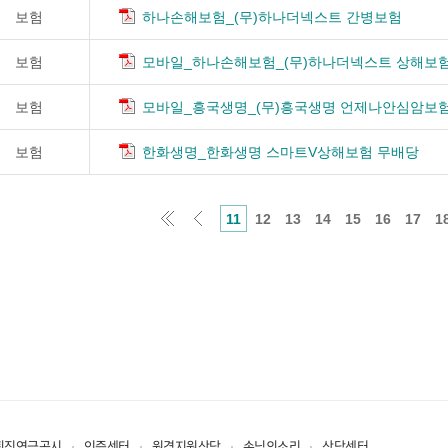
보험
하나손해보험_(무)하나더넥스트 간병보험
보험
모바일_하나손해보험_(무)하나더넥스트 상해보험
보험
모바일_흥국생명_(무)흥국생명 언제나안심암보험
보험
한화생명_한화생명 스마트V상해보험 무배당
11
12
13
14
15
16
17
1
퇴직연금공시
인증센터
원격지원상담
손님의소리
상담센터