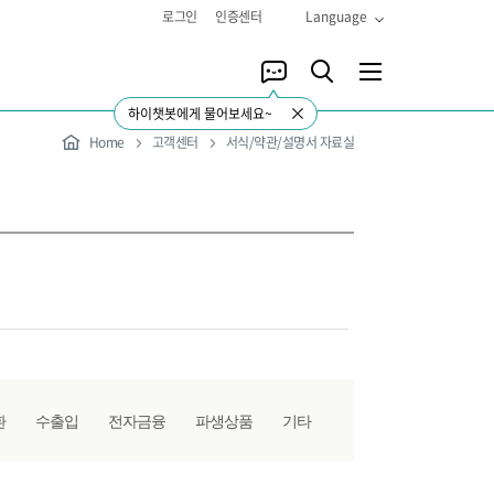
로그인
인증센터
Language
하이챗봇에게 물어보세요~
Home
고객센터
서식/약관/설명서 자료실
환
수출입
전자금융
파생상품
기타