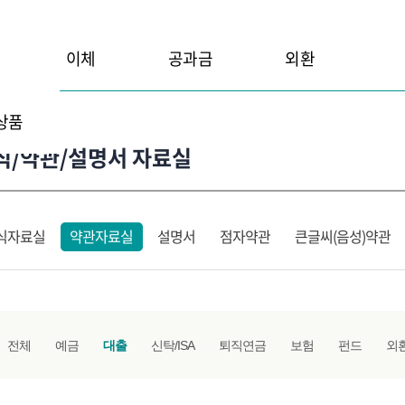
이체
공과금
외환
상품
식/약관/설명서 자료실
식자료실
약관자료실
설명서
점자약관
큰글씨(음성)약관
전체
예금
대출
신탁/ISA
퇴직연금
보험
펀드
외