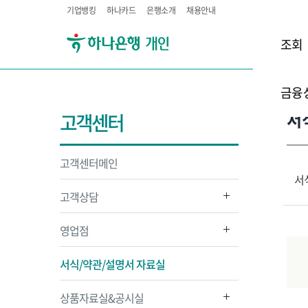
기업뱅킹
하나카드
은행소개
채용안내
조회
금융
서
고객센터
고객센터메인
서
고객상담
영업점
서식/약관/설명서 자료실
상품자료실&공시실