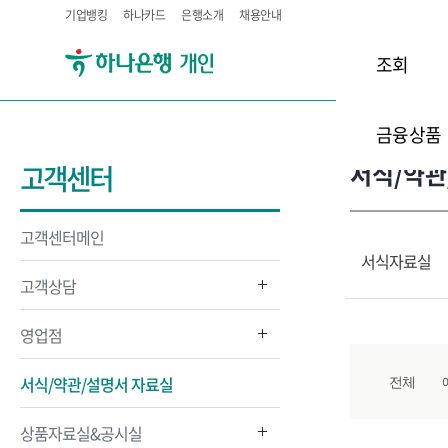
기업뱅킹
하나카드
은행소개
채용안내
조회
금융상품
서식/약관
고객센터
고객센터메인
서식자료실
고객상담
영업점
서식/약관/설명서 자료실
전체
상품자료실&공시실