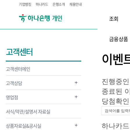
기업뱅킹
하나카드
은행소개
채용안내
조회
금융상품
고객센터
이벤
고객센터메인
진행중인
고객상담
종료된 
영업점
당첨확인
서식/약관/설명서 자료실
하나카드
상품자료실&공시실