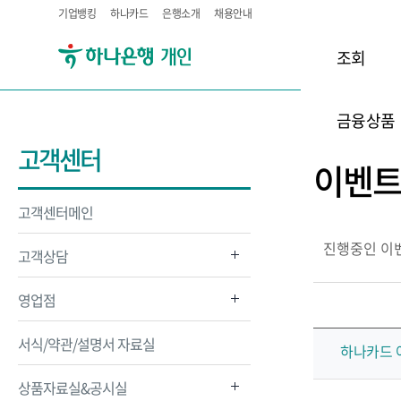
기업뱅킹
하나카드
은행소개
채용안내
조회
금융상품
고객센터
이벤
고객센터메인
진행중인 이
고객상담
영업점
서식/약관/설명서 자료실
하나카드 
상품자료실&공시실