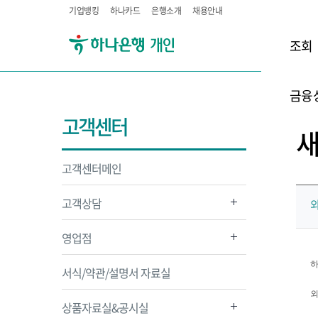
기업뱅킹
하나카드
은행소개
채용안내
조회
금융
고객센터
고객센터메인
고객상담
영업점
하
서식/약관/설명서 자료실
외
상품자료실&공시실