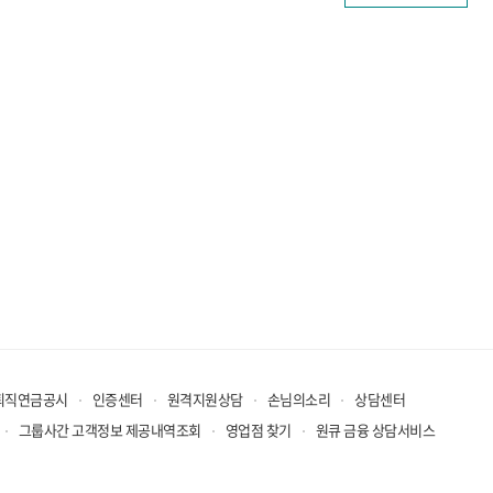
퇴직연금공시
인증센터
원격지원상담
손님의소리
상담센터
그룹사간 고객정보 제공내역조회
영업점 찾기
원큐 금융 상담서비스