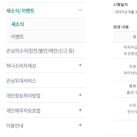
시행일자
새소식/ 이벤트
2015년 9월 
새소식
변경 내용
이벤트
종
대외지
손님의소리(칭찬/불만/제안/신고 등)
조건변
하나소비자세상
프로
파이낸
손님우대서비스
통화
옵션 
개인정보처리방침
사모
개인채무자보호법
인수
이용안내