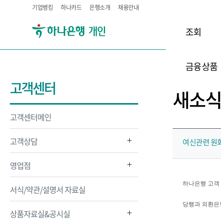
기업뱅킹
하나카드
은행소개
채용안내
조회
금융상품
고객센터
새소
고객센터메인
고객상담
여신관련 원
영업점
하나은행 고객
서식/약관/설명서 자료실
당행과 외환은
상품자료실&공시실