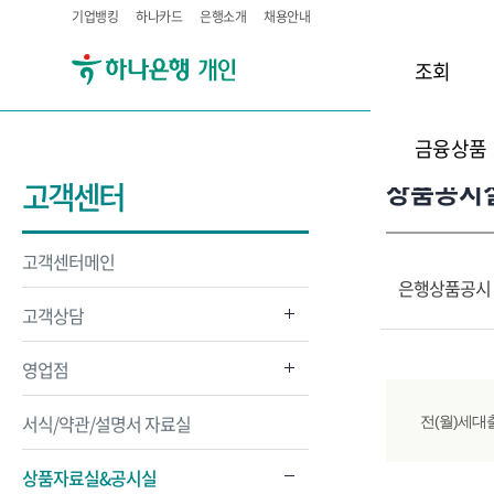
기업뱅킹
하나카드
은행소개
채용안내
조회
금융상품
상품공시
고객센터
고객센터메인
은행상품공시
고객상담
영업점
서식/약관/설명서 자료실
전(월)세대
상품자료실&공시실