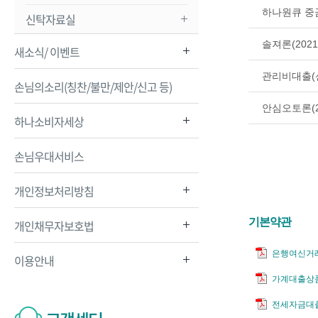
하나원큐 중금
신탁자료실
솔져론(2021
새소식/ 이벤트
관리비대출(신
손님의소리(칭찬/불만/제안/신고 등)
안심오토론(2
하나소비자세상
손님우대서비스
개인정보처리방침
기본약관
개인채무자보호법
은행여신거
이용안내
가계대출상
전세자금대