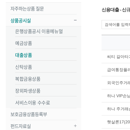
자주하는상품 질문
신용대출 - 
상품공시실
은행상품공시 이용메뉴얼
예금상품
대출상품
씨티 갈아타기
신탁상품
급여통장플러스
복합금융상품
외국인주거래우
장외파생상품
하나 VIP손님
서비스이용 수수료
하나 주거래손
보호금융상품등록부
햇살론17(20
펀드자료실