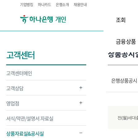
기업뱅킹
하나카드
은행소개
채용안내
조회
금융상품
상품공시
고객센터
고객센터메인
은행상품공시
고객상담
영업점
서식/약관/설명서 자료실
전(월)세대
상품자료실&공시실