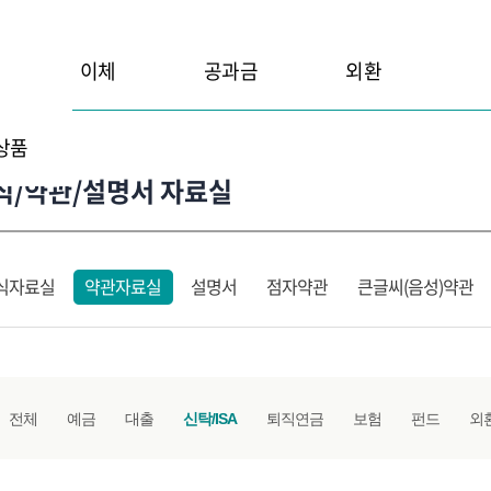
이체
공과금
외환
상품
식/약관/설명서 자료실
식자료실
약관자료실
설명서
점자약관
큰글씨(음성)약관
전체
예금
대출
신탁/ISA
퇴직연금
보험
펀드
외