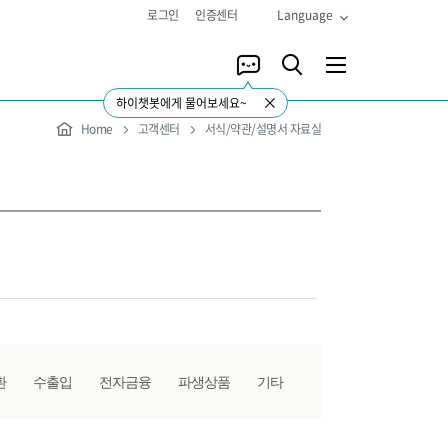
로그인
인증센터
Language
하이챗봇에게 물어보세요~
Home
고객센터
서식/약관/설명서 자료실
환
수출입
전자금융
파생상품
기타