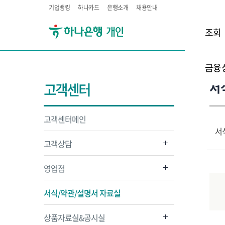
기업뱅킹
하나카드
은행소개
채용안내
조회
금융
서
고객센터
고객센터메인
서
고객상담
영업점
서식/약관/설명서 자료실
상품자료실&공시실