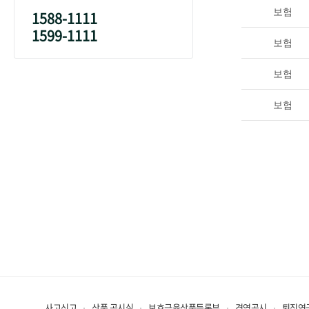
보험
1588-1111
1599-1111
보험
보험
보험
사고신고
상품 공시실
보호금융상품등록부
경영공시
퇴직연