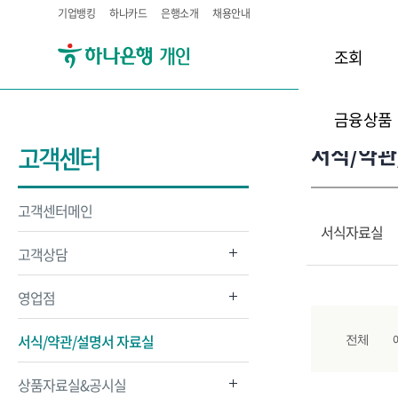
기업뱅킹
하나카드
은행소개
채용안내
조회
금융상품
서식/약관
고객센터
고객센터메인
서식자료실
고객상담
영업점
서식/약관/설명서 자료실
전체
상품자료실&공시실