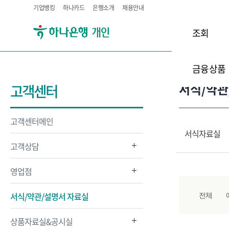
기업뱅킹
하나카드
은행소개
채용안내
조회
금융상품
서식/약관
고객센터
고객센터메인
서식자료실
고객상담
영업점
서식/약관/설명서 자료실
전체
상품자료실&공시실