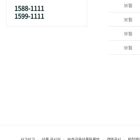
보험
1588-1111
1599-1111
보험
보험
보험
사고신고
상품 공시실
보호금융상품등록부
경영공시
퇴직연