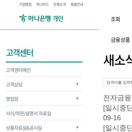
기업뱅킹
하나카드
은행소개
채용안내
조회
금융상품
고객센터
새소
고객센터메인
고객상담
전자금융
영업점
[일시중단
서식/약관/설명서 자료실
09-16
[일시중
상품자료실&공시실