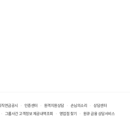
퇴직연금공시
인증센터
원격지원상담
손님의소리
상담센터
그룹사간 고객정보 제공내역조회
영업점 찾기
원큐 금융 상담서비스