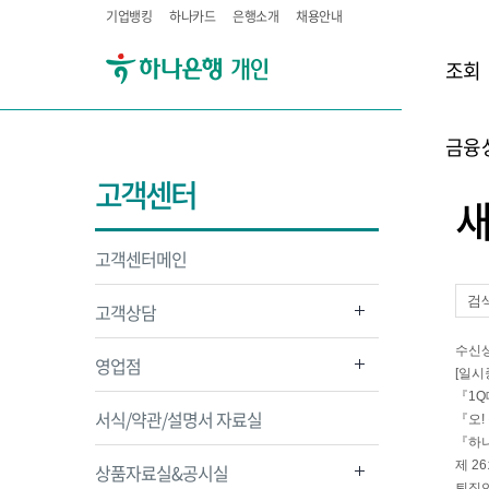
기업뱅킹
하나카드
은행소개
채용안내
조회
금융
고객센터
고객센터메인
고객상담
수신
영업점
[일시
『1Q
서식/약관/설명서 자료실
『오!
『하나
제 2
상품자료실&공시실
퇴직연