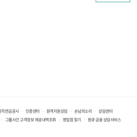
퇴직연금공시
인증센터
원격지원상담
손님의소리
상담센터
그룹사간 고객정보 제공내역조회
영업점 찾기
원큐 금융 상담서비스