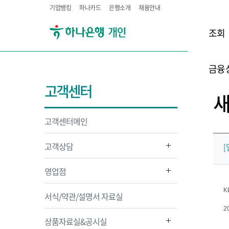
기업뱅킹
하나카드
은행소개
채용안내
조회
금융
고객센터
고객센터메인
고객상담
[
영업점
K
서식/약관/설명서 자료실
2
상품자료실&공시실