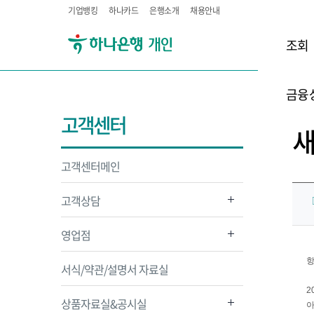
기업뱅킹
하나카드
은행소개
채용안내
조회
금융
고객센터
고객센터메인
고객상담
『
영업점
항
서식/약관/설명서 자료실
2
상품자료실&공시실
아