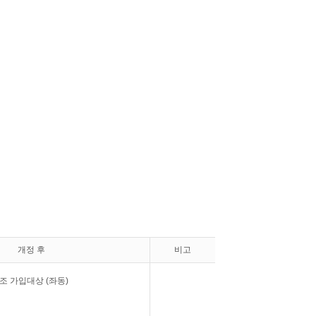
개정 후
비고
조 가입대상 (좌동)