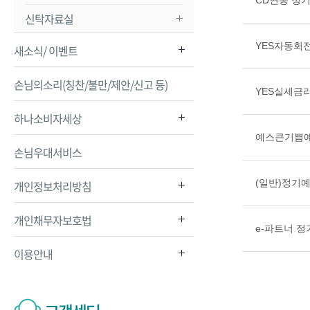
CD연동 정
신탁자료실
YES자동회
새소식/ 이벤트
손님의소리(칭찬/불만/제안/신고 등)
YES실세금
하나소비자세상
예스큰기쁨예
손님우대서비스
(일반)정기예
개인정보처리방침
개인채무자보호법
e-파트너 정
이용안내