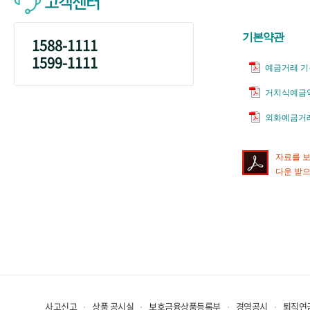
고객센터
기본약관
1588-1111
1599-1111
예금거래 
거치식예금
외화예금거
자료를 보시
다운 받으
사고신고
상품 공시실
보호금융상품등록부
경영공시
퇴직연