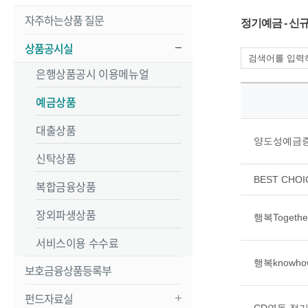
자주하는상품 질문
정기예금 - 신
상품공시실
은행상품공시 이용메뉴얼
예금상품
대출상품
양도성예금증서
신탁상품
BEST CH
복합금융상품
장외파생상품
행복Toget
서비스이용 수수료
행복knowh
보호금융상품등록부
펀드자료실