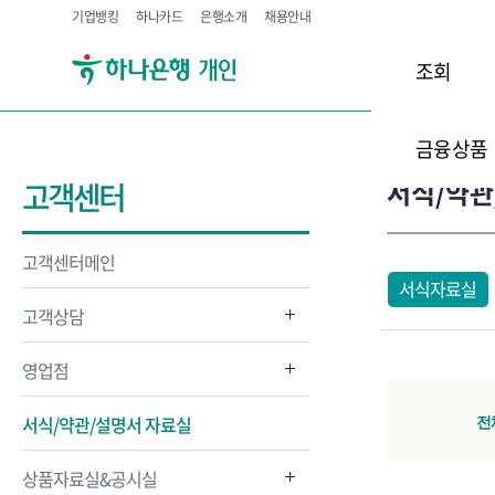
기업뱅킹
하나카드
은행소개
채용안내
조회
금융상품
서식/약관
고객센터
고객센터메인
서식자료실
고객상담
영업점
서식/약관/설명서 자료실
전
상품자료실&공시실