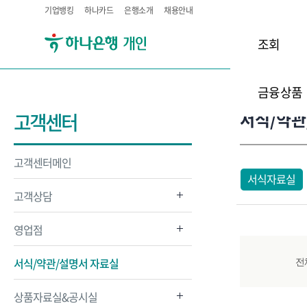
기업뱅킹
하나카드
은행소개
채용안내
조회
금융상품
서식/약관
고객센터
고객센터메인
서식자료실
고객상담
영업점
서식/약관/설명서 자료실
전
상품자료실&공시실