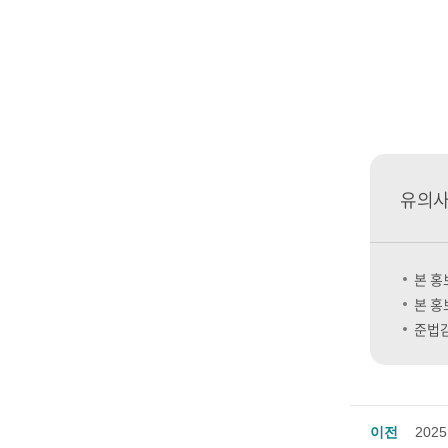
유의
본 홍
본 홍
준법감시
이전
202