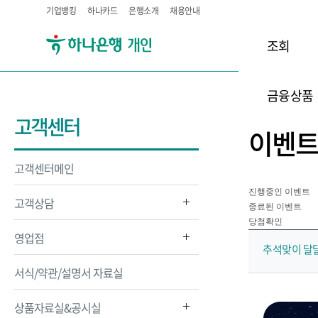
기업뱅킹
하나카드
은행소개
채용안내
조회
금융상품
고객센터
이벤
고객센터메인
진행중인 이벤트
고객상담
종료된 이벤트
당첨확인
영업점
추석맞이 달달
서식/약관/설명서 자료실
상품자료실&공시실