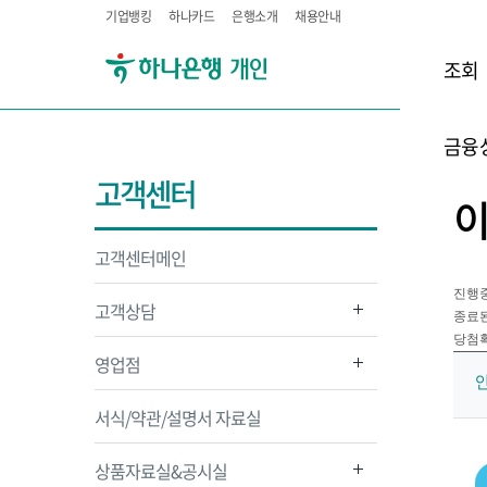
기업뱅킹
하나카드
은행소개
채용안내
조회
금융
고객센터
고객센터메인
진행
고객상담
종료
당첨
영업점
서식/약관/설명서 자료실
상품자료실&공시실