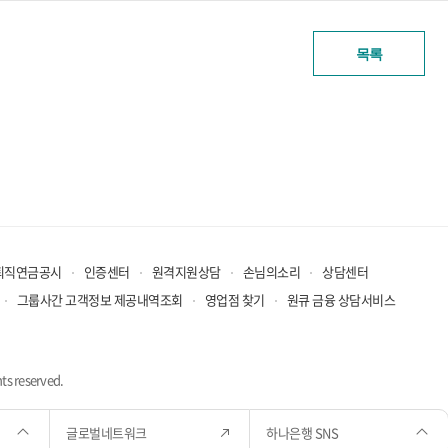
목록
퇴직연금공시
인증센터
원격지원상담
손님의소리
상담센터
그룹사간 고객정보 제공내역조회
영업점 찾기
원큐 금융 상담서비스
ts reserved.
글로벌네트워크
하나은행 SNS