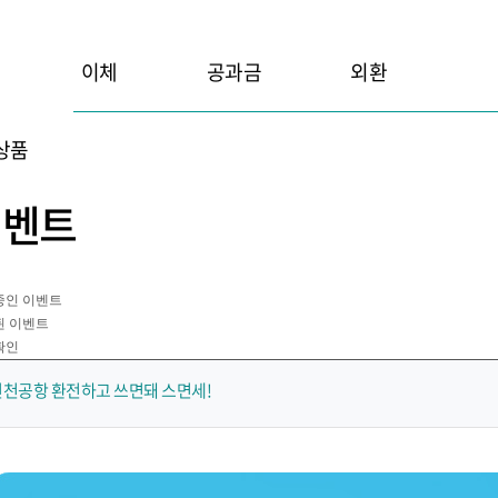
이체
공과금
외환
상품
이벤트
중인 이벤트
된 이벤트
확인
인천공항 환전하고 쓰면돼 스면세!