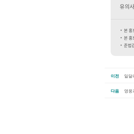
유의
본 홍
본 홍
준법감
이전
일달러
다음
영웅