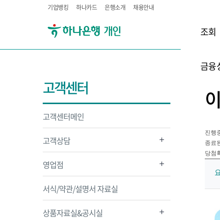
기업뱅킹
하나카드
은행소개
채용안내
조회
금융
고객센터
고객센터메인
진행
고객상담
종료
당첨
영업점
요
서식/약관/설명서 자료실
상품자료실&공시실