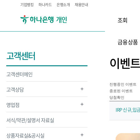
기업뱅킹
하나카드
은행소개
채용안내
조회
금융상품
고객센터
이벤
고객센터메인
진행중인 이벤트
고객상담
종료된 이벤트
당첨확인
영업점
IRP 신규,입
서식/약관/설명서 자료실
상품자료실&공시실