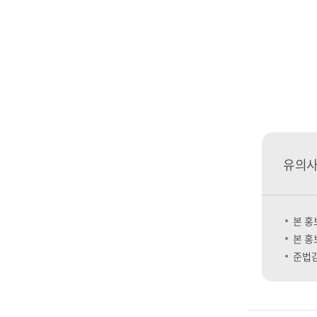
유의
본 홍
본 홍
준법감시