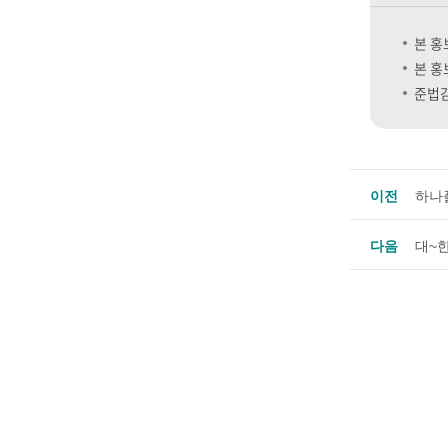
본 홍
본 홍
준법감
이전
하나
다음
대~