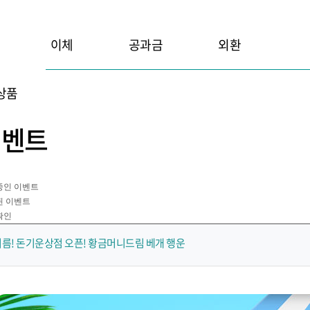
이체
공과금
외환
상품
이벤트
중인 이벤트
된 이벤트
확인
름! 돈기운상점 오픈! 황금머니드림 베개 행운