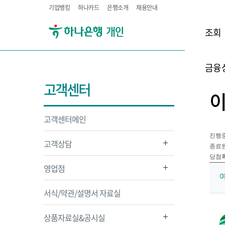
기업뱅킹
하나카드
은행소개
채용안내
조회
금융
고객센터
고객센터메인
진행
고객상담
종료
당첨
영업점
여
서식/약관/설명서 자료실
상품자료실&공시실