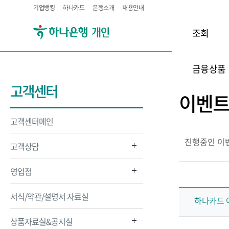
기업뱅킹
하나카드
은행소개
채용안내
조회
금융상품
고객센터
이벤
고객센터메인
진행중인 이
고객상담
영업점
서식/약관/설명서 자료실
하나카드 
상품자료실&공시실