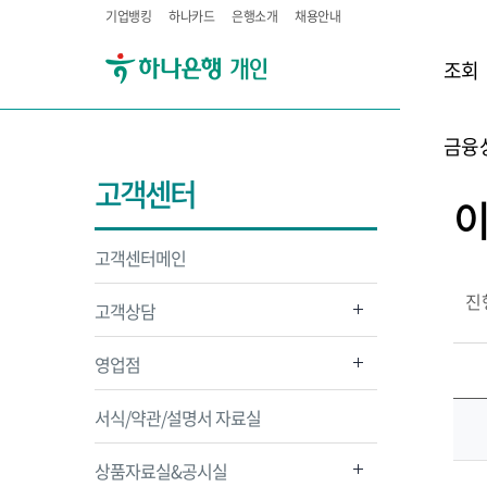
기업뱅킹
하나카드
은행소개
채용안내
조회
금융
고객센터
고객센터메인
진
고객상담
영업점
서식/약관/설명서 자료실
상품자료실&공시실