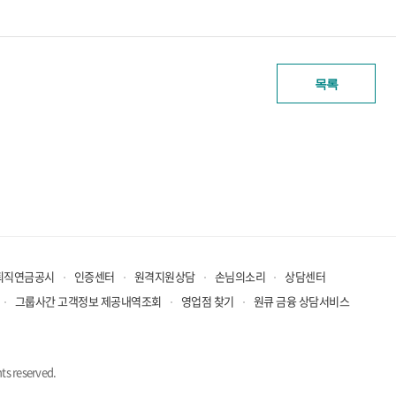
목록
퇴직연금공시
인증센터
원격지원상담
손님의소리
상담센터
그룹사간 고객정보 제공내역조회
영업점 찾기
원큐 금융 상담서비스
ts reserved.