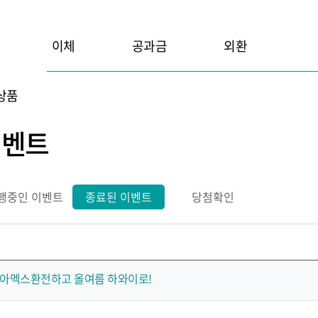
이체
공과금
외환
상품
이벤트
행중인 이벤트
종료된 이벤트
당첨확인
아멕스환전하고 올여름 하와이로!