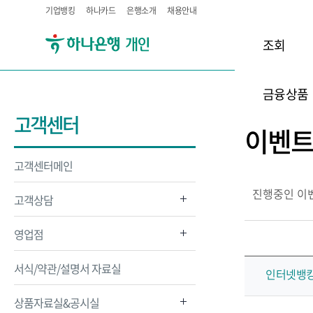
기업뱅킹
하나카드
은행소개
채용안내
조회
금융상품
고객센터
이벤
고객센터메인
진행중인 이
고객상담
영업점
서식/약관/설명서 자료실
인터넷뱅킹
상품자료실&공시실