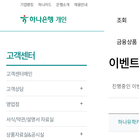
기업뱅킹
하나카드
은행소개
채용안내
조회
금융상품
고객센터
이벤
고객센터메인
진행중인 이
고객상담
영업점
서식/약관/설명서 자료실
하나유학카
상품자료실&공시실