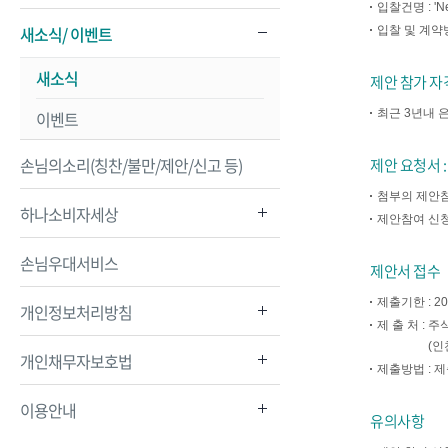
입찰건명 : 
새소식/ 이벤트
입찰 및 계약
새소식
제안 참가 자
최근 3년내 
이벤트
손님의소리(칭찬/불만/제안/신고 등)
제안 요청서 :
첨부의 제안참
하나소비자세상
제안참여 신청서 
손님우대서비스
제안서 접수
제출기한 : 2
개인정보처리방침
제 출 처 :
주식
(인
개인채무자보호법
제출방법 : 
이용안내
유의사항