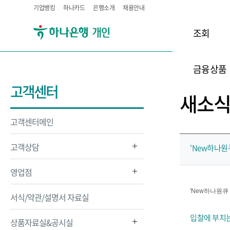
기업뱅킹
하나카드
은행소개
채용안내
조회
금융상품
고객센터
새소
고객센터메인
고객상담
'New하나원
영업점
'New하나원큐
서식/약관/설명서 자료실
입찰에 부치
상품자료실&공시실