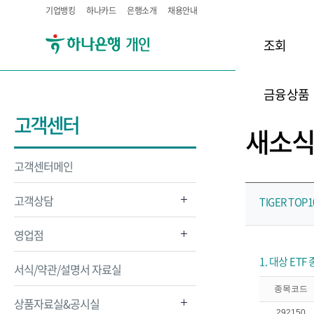
기업뱅킹
하나카드
은행소개
채용안내
조회
금융상품
고객센터
새소
고객센터메인
고객상담
TIGER TOP
영업점
1. 대상 ET
서식/약관/설명서 자료실
종목코드
상품자료실&공시실
292150