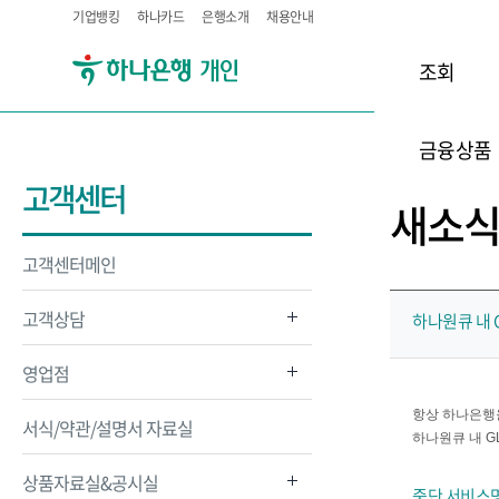
기업뱅킹
하나카드
은행소개
채용안내
조회
금융상품
고객센터
새소
고객센터메인
고객상담
하나원큐 내 
영업점
항상 하나은행
서식/약관/설명서 자료실
하나원큐 내 
상품자료실&공시실
중단 서비스