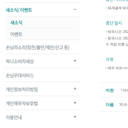
GLN결제 태
새소식/ 이벤트
새소식
중단 일시
태국시간: 2025
이벤트
한국시간: 2025
※ 작업 진행 
손님의소리(칭찬/불만/제안/신고 등)
사유
하나소비자세상
태국 파트너사
손님우대서비스
개인정보처리방침
이전
『마
개인채무자보호법
다음
‘지수
이용안내