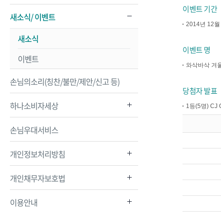
이벤트 기간
새소식/ 이벤트
2014년 12월
새소식
이벤트 명
이벤트
와삭바삭 겨
손님의소리(칭찬/불만/제안/신고 등)
당첨자 발표
하나소비자세상
1등(5명) C
손님우대서비스
개인정보처리방침
개인채무자보호법
이용안내