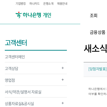
기업뱅킹
하나카드
은행소개
채용안내
조회
금융상품
고객센터
새소
고객센터메인
고객상담
[당첨자발표]
영업점
하나은행에서 
서식/약관/설명서 자료실
여부를 확인하
상품자료실&공시실