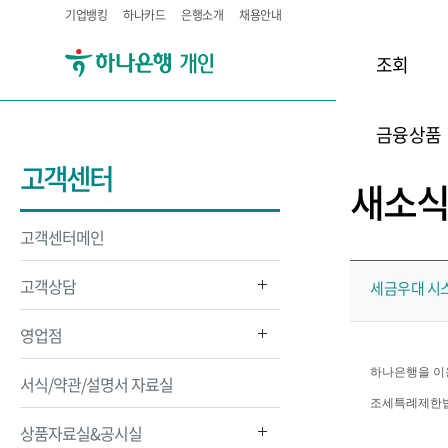
기업뱅킹
하나카드
은행소개
채용안내
조회
금융상품
고객센터
새소
고객센터메인
고객상담
세금우대 시스
영업점
하나은행을 이
서식/약관/설명서 자료실
조세특례제한법 
상품자료실&공시실