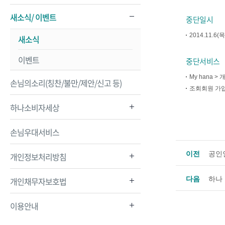
새소식/ 이벤트
중단일시
2014.11.6(
새소식
이벤트
중단서비스
My hana
손님의소리(칭찬/불만/제안/신고 등)
조회회원 가입
하나소비자세상
손님우대서비스
이전
공인
개인정보처리방침
다음
하나
개인채무자보호법
이용안내