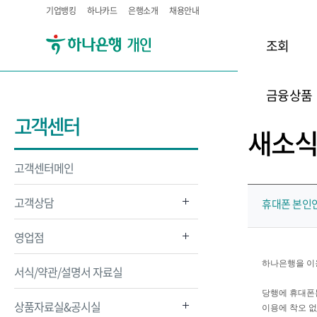
기업뱅킹
하나카드
은행소개
채용안내
조회
금융상품
고객센터
새소
고객센터메인
고객상담
휴대폰 본인인
영업점
하나은행을 이
서식/약관/설명서 자료실
당행에 휴대폰
상품자료실&공시실
이용에 착오 