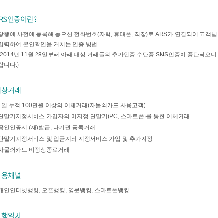
RS인증이란?
당행에 사전에 등록해 놓으신 전화번호(자택, 휴대폰, 직장)로 ARS가 연결되어 고
입력하여 본인확인을 거치는 인증 방법
(2014년 11월 28일부터 아래 대상 거래들의 추가인증 수단중 SMS인증이 중단되오
랍니다.)
대상거래
1일 누적 100만원 이상의 이체거래(자물쇠카드 사용고객)
단말기지정서비스 가입자의 미지정 단말기(PC, 스마트폰)를 통한 이체거래
공인인증서 (재)발급, 타기관 등록거래
단말기지정서비스 및 입금계좌 지정서비스 가입 및 추가지정
자물쇠카드 비정상종료거래
적용채널
개인인터넷뱅킹, 오픈뱅킹, 영문뱅킹, 스마트폰뱅킹
시행일시