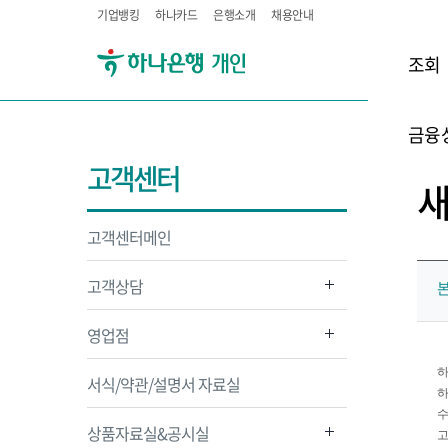
기업뱅킹
하나카드
은행소개
채용안내
조회
금융
고객센터
고객센터메인
고객상담
본
영업점
하
서식/약관/설명서 자료실
하
수
상품자료실&공시실
고