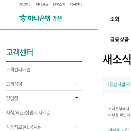
기업뱅킹
하나카드
은행소개
채용안내
조회
금융상품
고객센터
새소
고객센터메인
고객상담
[당첨자발표]
영업점
하나은행에서 
서식/약관/설명서 자료실
여부를 확인하실
상품자료실&공시실
이벤트 기간