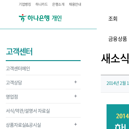
기업뱅킹
하나카드
은행소개
채용안내
조회
금융상품
고객센터
새소
고객센터메인
고객상담
2014년 2월
영업점
서식/약관/설명서 자료실
상품자료실&공시실