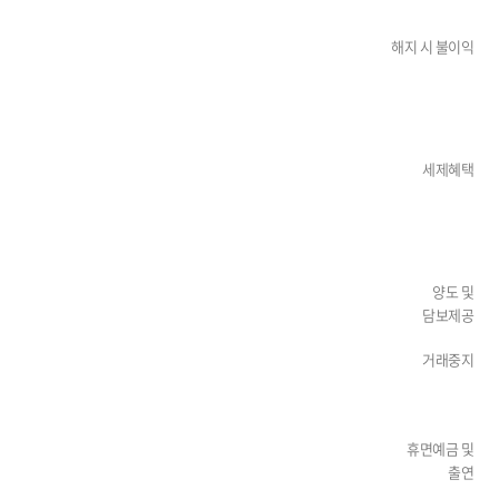
해지 시 불이익
세제혜택
양도 및
담보제공
거래중지
휴면예금 및
출연