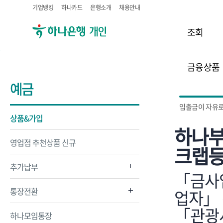
기업뱅킹
하나카드
은행소개
채용안내
조회
금융상품
예금
입출금이 자유로
상품&가입
하나부
영업점 추천상품 신규
크랩등
추가납부
「금사업
통장전환
업자」 
「관광
하나모임통장