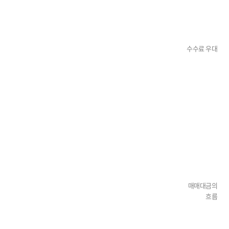
수수료 우대
매매대금의
흐름