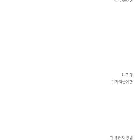
및 분쟁조정
원금 및
이자지급제한
계약 해지 방법