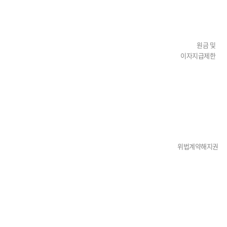
원금 및
이자지급제한
위법계약해지권