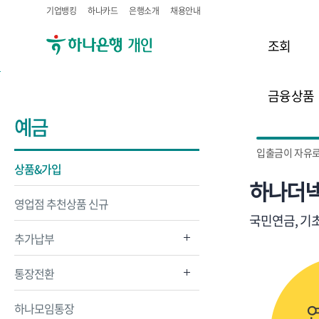
기업뱅킹
하나카드
은행소개
채용안내
조회
금융상품
예금
입출금이 자유로
상품&가입
하나더넥
영업점 추천상품 신규
국민연금, 기초
추가납부
통장전환
하나모임통장