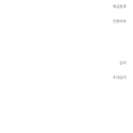
예금종류
전환여부
금리
우대금리