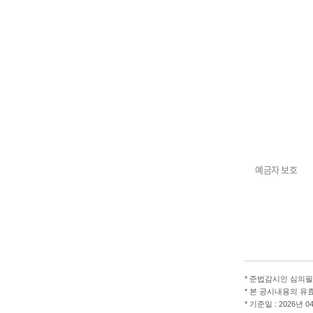
예금자 보호
*
준법감시인 심의필 제2
*
본 공시내용의 유효기간 :
*
기준일 : 2026년 0