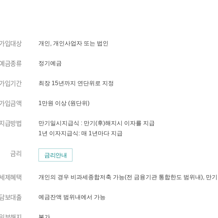
가입대상
개인, 개인사업자 또는 법인
예금종류
정기예금
가입기간
최장 15년까지 연단위로 지정
가입금액
1만원 이상 (원단위)
지급방법
만기일시지급식 : 만기(후)해지시 이자를 지급
1년 이자지급식: 매 1년마다 지급
금리
금리안내
세제혜택
개인의 경우 비과세종합저축 가능(전 금융기관 통합한도 범위내), 만기
담보대출
예금잔액 범위내에서 가능
일부해지
불가