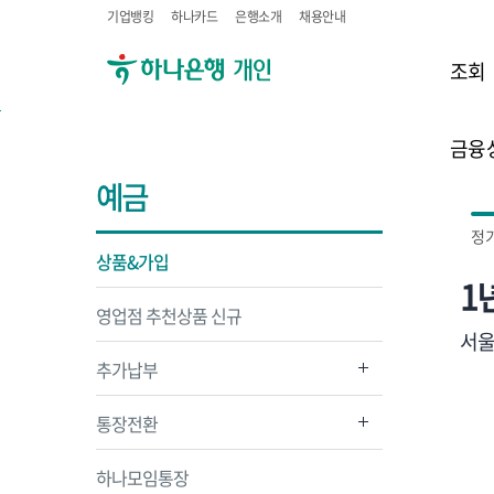
기업뱅킹
하나카드
은행소개
채용안내
조회
금융
예금
정
상품&가입
1
영업점 추천상품 신규
서울
추가납부
통장전환
하나모임통장