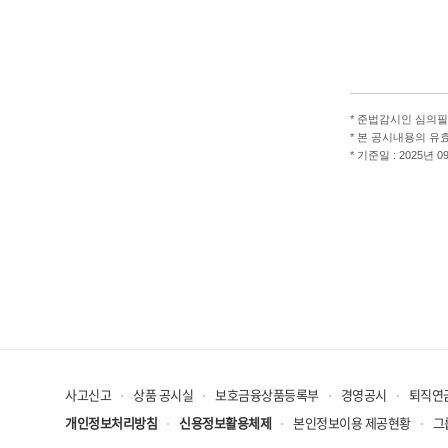
*
준법감시인 심의필 제2
*
본 공시내용의 유효기간 :
*
기준일 : 2025년 0
사고신고
상품 공시실
보호금융상품등록부
경영공시
퇴직연
개인정보처리방침
신용정보활용체제
본인정보이용 제공현황
그