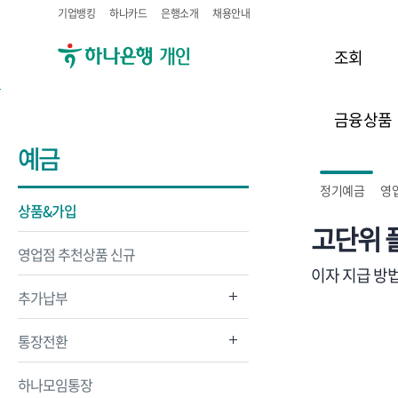
기업뱅킹
하나카드
은행소개
채용안내
조회
금융상품
예금
정기예금
영
상품&가입
고단위 
영업점 추천상품 신규
이자 지급 방법
추가납부
통장전환
하나모임통장