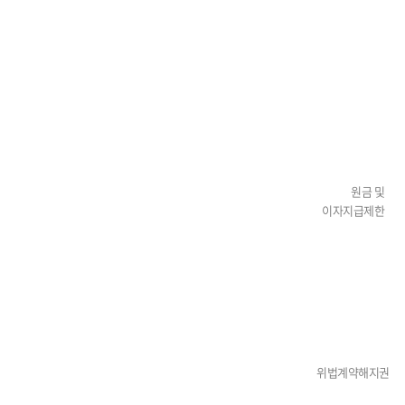
원금 및
이자지급제한
위법계약해지권